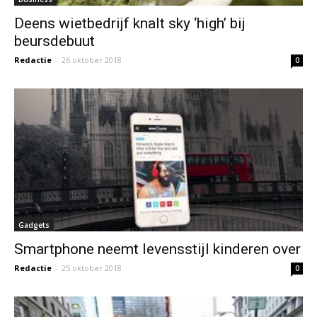
Deens wietbedrijf knalt sky ‘high’ bij
beursdebuut
Redactie
-
26 oktober 2018
0
Gadgets
Smartphone neemt levensstijl kinderen over
Redactie
-
25 oktober 2018
0