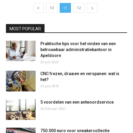
10
11
12
MOST POPULAR
Praktische tips voor het vinden van een
betrouwbaar administratiekantoor in
Apeldoorn
29 juni 2023
CNC frezen, draaien en verspanen: wat is
het?
25 juni 2019
5 voordelen van een antwoordservice
26 februari 2021
750.000 euro voor sneakercollectie