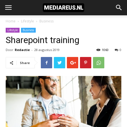
Home
Lifestyle
Business
Lifestyle
Business
Sharepoint training
Door
Redactie
-
28 augustus 2019
1060
0
Share