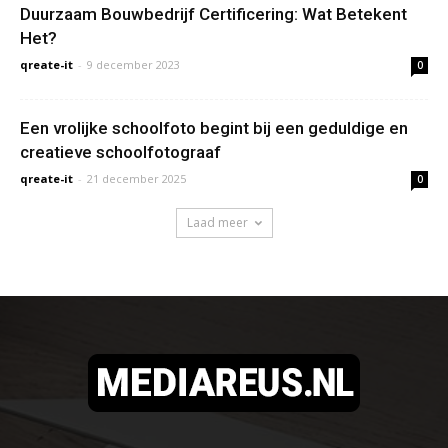
Duurzaam Bouwbedrijf Certificering: Wat Betekent
Het?
qreate-it
-
9 december 2023
0
Een vrolijke schoolfoto begint bij een geduldige en
creatieve schoolfotograaf
qreate-it
-
21 december 2025
0
Laad meer