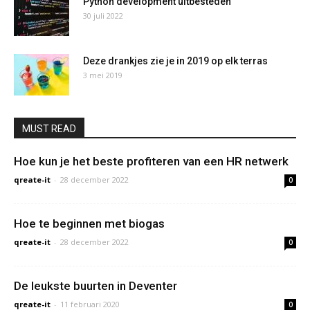
Python development uitbesteden
30 juli 2022
Deze drankjes zie je in 2019 op elk terras
3 mei 2019
MUST READ
Hoe kun je het beste profiteren van een HR netwerk
qreate-it
-
28 december 2022
0
Hoe te beginnen met biogas
qreate-it
-
28 december 2022
0
De leukste buurten in Deventer
qreate-it
-
11 februari 2020
0