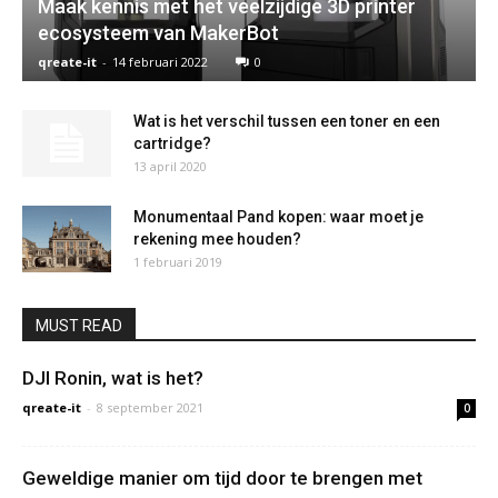
Maak kennis met het veelzijdige 3D printer
ecosysteem van MakerBot
qreate-it
-
14 februari 2022
0
Wat is het verschil tussen een toner en een
cartridge?
13 april 2020
Monumentaal Pand kopen: waar moet je
rekening mee houden?
1 februari 2019
MUST READ
DJI Ronin, wat is het?
qreate-it
-
8 september 2021
0
Geweldige manier om tijd door te brengen met