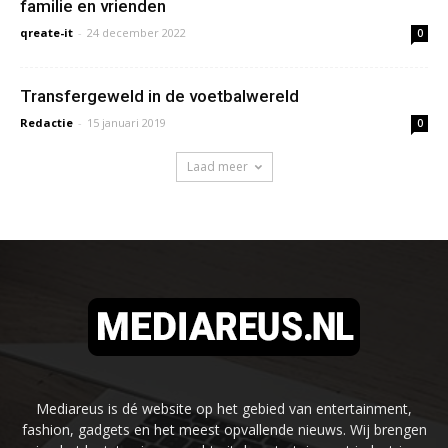
familie en vrienden
qreate-it
-
24 december 2022
0
Transfergeweld in de voetbalwereld
Redactie
-
15 januari 2019
0
Laad meer
Mediareus is dé website op het gebied van entertainment,
fashion, gadgets en het meest opvallende nieuws. Wij brengen