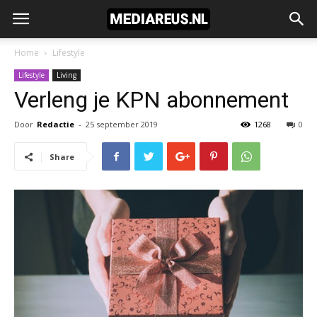
Home
Lifestyle
Lifestyle
Living
Verleng je KPN abonnement
Door
Redactie
-
25 september 2019
1268
0
Share