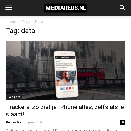
Home
Tags
Data
Tag: data
Gadgets
Trackers: zo ziet je iPhone alles, zelfs als je
slaapt!
Redactie
-
5 juni 2019
0
Ooit gehoord van trackers? Dit zijn kleine ingebouwde software