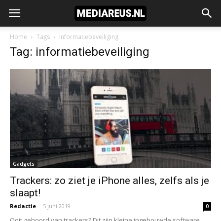
Home
Tags
Informatiebeveiliging
Tag: informatiebeveiliging
Gadgets
Trackers: zo ziet je iPhone alles, zelfs als je
slaapt!
Redactie
-
5 juni 2019
0
Ooit gehoord van trackers? Dit zijn kleine ingebouwde software